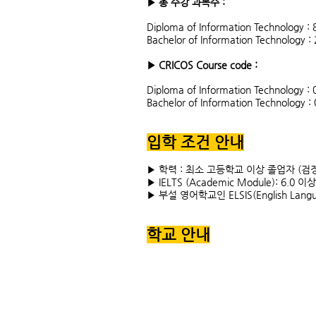
▶ 총 수강 과목수 :
Diploma of Information Technology :
Bachelor of Information Technology 
▶ CRICOS Course code :
Diploma of Information Technology :
Bachelor of Information Technology 
입학 조건 안내
▶ 학력 : 최소 고등학교 이상 졸업자 (검
▶ IELTS (Academic Module): 6.0 
▶ 부설 영어학교인 ELSIS(English Lang
학교 안내