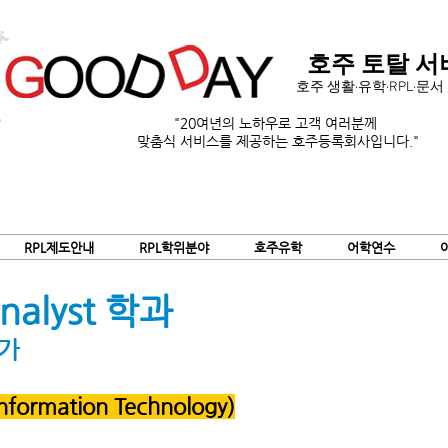
호주 토탈 서
호주 생활·유학·RPL·문
"20여년의 노하우로 고객 여러분께
맞춤식 서비스를
제공하는 호주등록회사입니다."
RPL제도안내
RPL학위분야
호주유학
어학연수
Analyst 학과
가
ormation Technology)