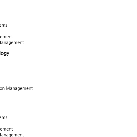
tems
agement
 Management
logy
tion Management
tems
agement
 Management