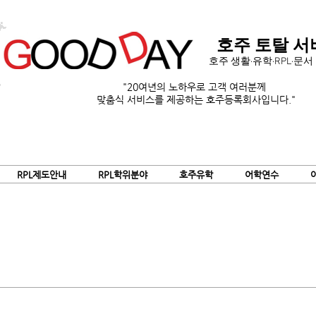
호주 토탈 서
호주 생활·유학·RPL·문
"20여년의 노하우로 고객 여러분께
맞춤식 서비스를
제공하는 호주등록회사입니다."
RPL제도안내
RPL학위분야
호주유학
어학연수
학교 