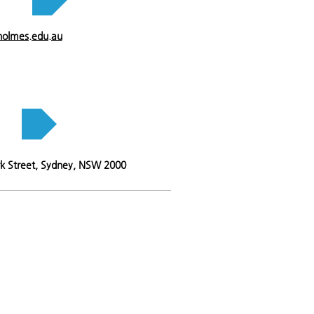
holmes.edu.au
 주소
ork Street, Sydney, NSW 2000