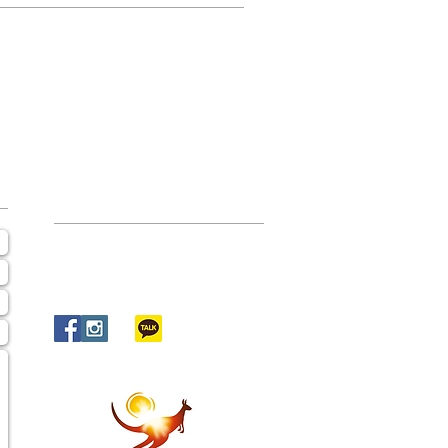
CONNECT​
WITH US:​​