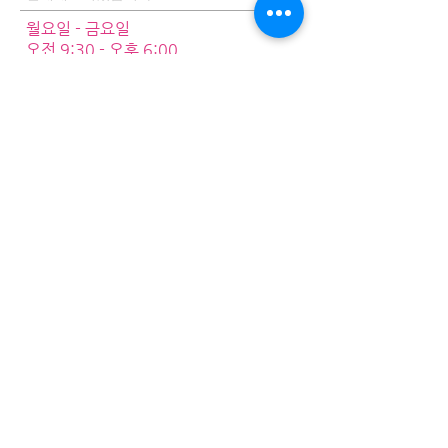
월요일 - 금요일
오전 9:30 - 오후 6:00
토요일
예약 상담 시 가능
CONTACT
gdayhoju@gmail.com
카톡: CY100479
라인: CY100479
CONTACT US
M:
0401 668 998
+61 401 668 998
TEL 사무실 전화
02 8005 7168
(시드니)
+61 2 8005 7168